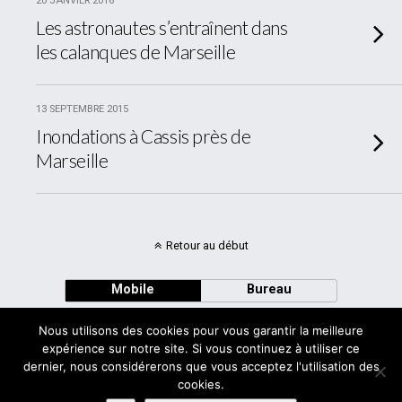
20 JANVIER 2016
Les astronautes s’entraînent dans
les calanques de Marseille
13 SEPTEMBRE 2015
Inondations à Cassis près de
Marseille
Retour au début
Mobile
Bureau
Nous utilisons des cookies pour vous garantir la meilleure
expérience sur notre site. Si vous continuez à utiliser ce
dernier, nous considérerons que vous acceptez l'utilisation des
cookies.
Avec
WPtouch Mobile Suite for WordPress