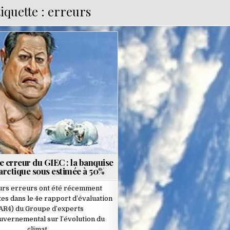
iquette :
erreurs
Posted
in
e erreur du GIEC : la banquise
arctique sous estimée à 50%
urs erreurs ont été récemment
es dans le 4e rapport d’évaluation
AR4) du Groupe d’experts
uvernemental sur l’évolution du
climat…