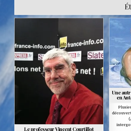
Ét
Posted
in
Une autr
en Ant
Plusie
découvert
(
intergo
Le professeur Vincent Courtillot