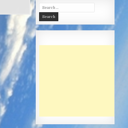
Search
for: