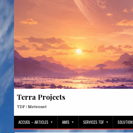
Skip
to
content
Terra Projects
TDF / Meteonet
ACCUEIL – ARTICLES
AMIS
SERVICES TDF
SOLUTION