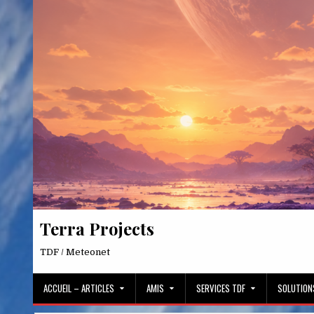
Skip
to
content
Terra Projects
TDF / Meteonet
ACCUEIL – ARTICLES
AMIS
SERVICES TDF
SOLUTION