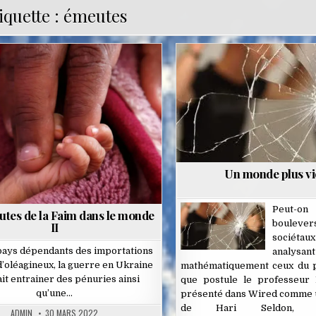
iquette :
émeutes
Posted
Posted
in
in
Un monde plus vi
Peut-on
tes de la Faim dans le monde
boulever
II
sociéta
pays dépendants des importations
analysant
 d’oléagineux, la guerre en Ukraine
mathématiquement ceux du p
it entrainer des pénuries ainsi
que postule le professeur 
qu’une…
présenté dans Wired comme u
de Hari Seldon, mat
ADMIN
30 MARS 2022