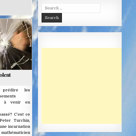
Search
for:
olent
 prédire les
sements
ux à venir en
assé? C’est ce
Peter Turchin,
ne incarnation
hématicien