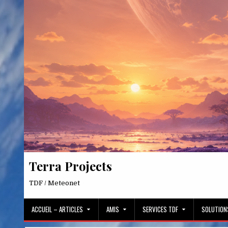
Skip
to
content
Terra Projects
TDF / Meteonet
ACCUEIL – ARTICLES
AMIS
SERVICES TDF
SOLUTION