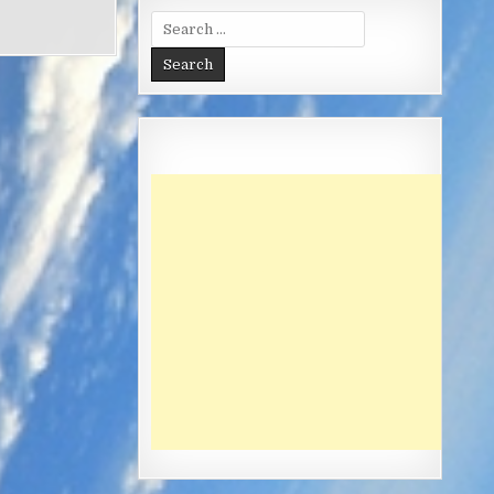
Search
for: