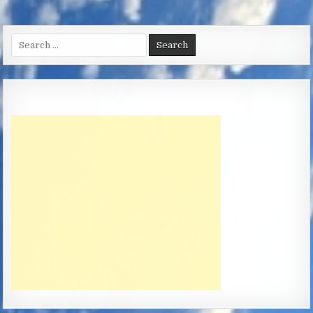
Search
for: