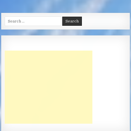
Search
for: