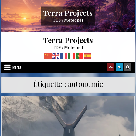
Skip
to
Terra Projects
content
TDF / Meteonet
Terra Projects
TDF / Meteonet
MENU
Étiquette :
autonomie
Posted
in