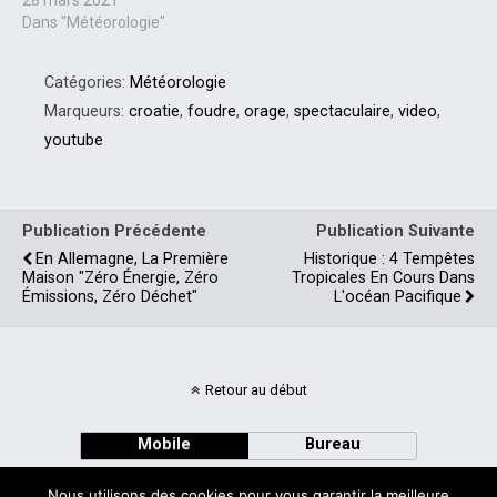
Dans "Météorologie"
Catégories:
Météorologie
Marqueurs:
croatie
,
foudre
,
orage
,
spectaculaire
,
video
,
youtube
Publication Précédente
Publication Suivante
En Allemagne, La Première
Historique : 4 Tempêtes
Maison "zéro Énergie, Zéro
Tropicales En Cours Dans
Émissions, Zéro Déchet"
L'océan Pacifique
Retour au début
Mobile
Bureau
Nous utilisons des cookies pour vous garantir la meilleure