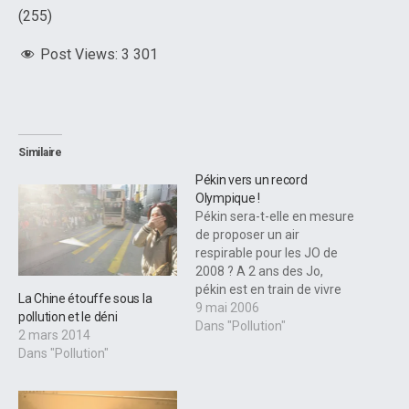
(255)
Post Views:
3 301
Similaire
Pékin vers un record
Olympique !
Pékin sera-t-elle en mesure
de proposer un air
respirable pour les JO de
2008 ? A 2 ans des Jo,
pékin est en train de vivre
La Chine étouffe sous la
son année la plus
9 mai 2006
pollution et le déni
catastrophique au niveau
Dans "Pollution"
2 mars 2014
de la pollution
Dans "Pollution"
atmosphérique. Alors que
la côte d'alerte est fixée en
Europe à 50 micro