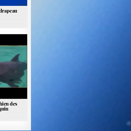
n drapeau
hien des
quin
6