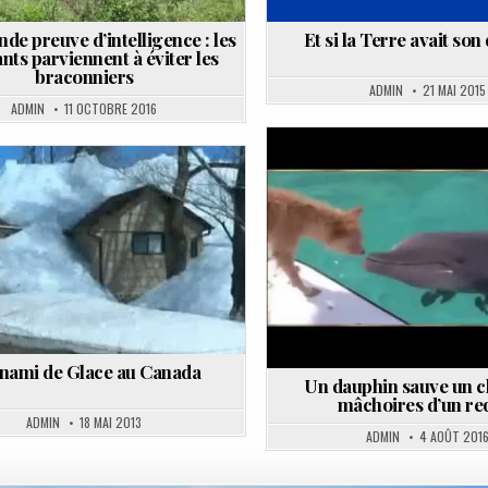
de preuve d’intelligence : les
Et si la Terre avait so
nts parviennent à éviter les
braconniers
ADMIN
21 MAI 2015
ADMIN
11 OCTOBRE 2016
Posted
Posted
in
in
nami de Glace au Canada
Un dauphin sauve un c
mâchoires d’un re
ADMIN
18 MAI 2013
ADMIN
4 AOÛT 201