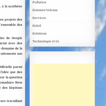
Pollution
, à la synthèse
Seismes/Volcans
Services
des projets des
 l’ensemble des
Soleil
Solutions
rise de Google
Technologie et IA
ariat avec des
e domaine de la
traitements aux
ificielle parmi
l’idée que des
sur la question
bdomadaire New
ec des hôpitaux
urs travaillant