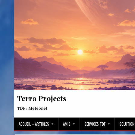
Skip
to
content
Terra Projects
TDF / Meteonet
ACCUEIL – ARTICLES
AMIS
SERVICES TDF
SOLUTION