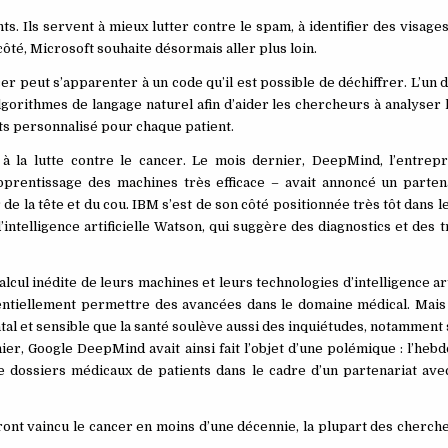
. Ils servent à mieux lutter contre le spam, à identifier des visages
ôté, Microsoft souhaite désormais aller plus loin.
r peut s’apparenter à un code qu’il est possible de déchiffrer. L’un 
lgorithmes de langage naturel afin d’aider les chercheurs à analyser
ts personnalisé pour chaque patient.
 à la lutte contre le cancer. Le mois dernier, DeepMind, l’entrep
pprentissage des machines très efficace – avait annoncé un parten
de la tête et du cou. IBM s’est de son côté positionnée très tôt dans l
intelligence artificielle Watson, qui suggère des diagnostics et des 
cul inédite de leurs machines et leurs technologies d’intelligence art
ntiellement permettre des avancées dans le domaine médical. Mais 
al et sensible que la santé soulève aussi des inquiétudes, notamment 
er, Google DeepMind avait ainsi fait l’objet d’une polémique : l’he
n de dossiers médicaux de patients dans le cadre d’un partenariat av
ront vaincu le cancer en moins d’une décennie, la plupart des cherche