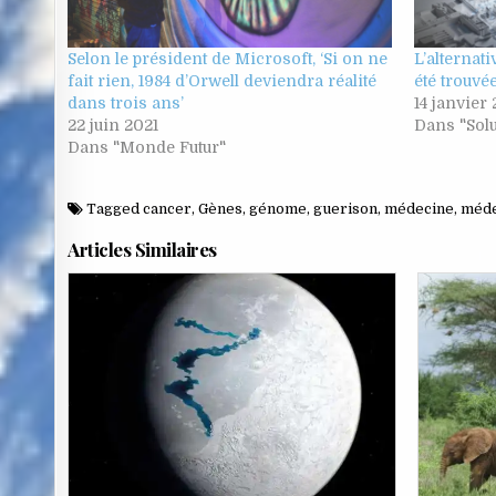
Selon le président de Microsoft, ‘Si on ne
L’alternati
fait rien, 1984 d’Orwell deviendra réalité
été trouvée
dans trois ans’
14 janvier
22 juin 2021
Dans "Solu
Dans "Monde Futur"
Tagged
cancer
,
Gènes
,
génome
,
guerison
,
médecine
,
méde
Articles Similaires
Posted
in