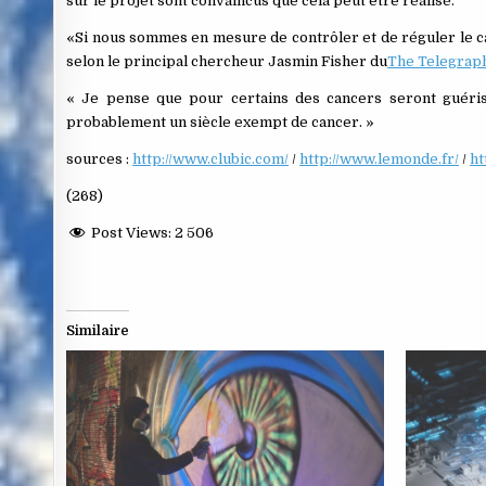
sur le projet sont convaincus que cela peut être réalisé.
«Si nous sommes en mesure de contrôler et de réguler le can
selon le principal chercheur Jasmin Fisher du
The Telegrap
« Je pense que pour certains des cancers seront guéris 
probablement un siècle exempt de cancer. »
sources :
http://www.clubic.com/
/
http://www.lemonde.fr/
/
ht
(268)
Post Views:
2 506
Similaire