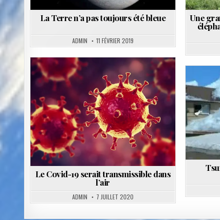
La Terre n’a pas toujours été bleue
Une gran
élépha
ADMIN
11 FÉVRIER 2019
Posted
in
Tsu
Le Covid-19 serait transmissible dans
l’air
ADMIN
7 JUILLET 2020