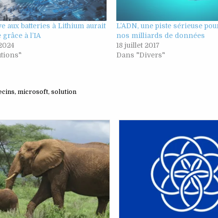
ve aux batteries à Lithium aurait
L’ADN, une piste sérieuse pou
 grâce à l’IA
nos milliards de données
 2024
18 juillet 2017
tions"
Dans "Divers"
cins
,
microsoft
,
solution
Posted
Posted
in
in