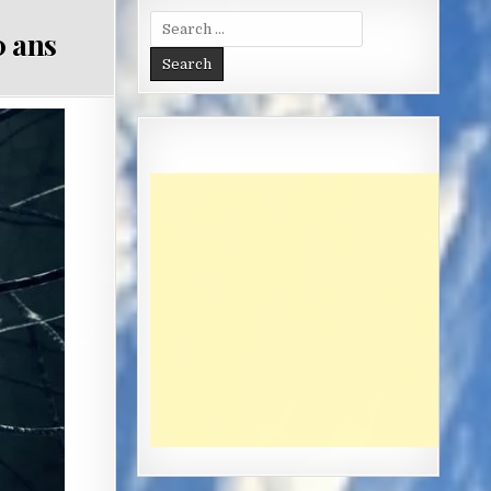
Search
0 ans
for: