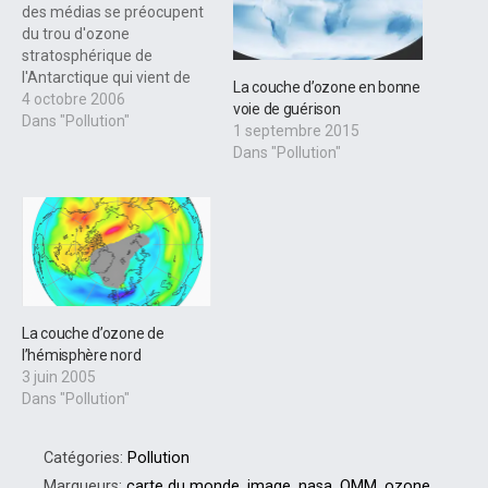
des médias se préocupent
du trou d'ozone
stratosphérique de
l'Antarctique qui vient de
La couche d’ozone en bonne
battre tous les records,
4 octobre 2006
voie de guérison
voilà que l'ozone
Dans "Pollution"
1 septembre 2015
stratosphérique de
Dans "Pollution"
l'arctique ne se porte
vraiment pas mieux. Ici le
trou d'ozone au Canada...
L’Expérience sur la chimie
atmosphérique (ACE)
menée à bord du nouveau
satellite scientifique…
La couche d’ozone de
l’hémisphère nord
3 juin 2005
Dans "Pollution"
Catégories:
Pollution
Marqueurs:
carte du monde
,
image
,
nasa
,
OMM
,
ozone
,