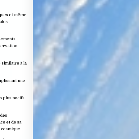
miques et même
ules
nnements
servation
similaire à la
mplissant une
s plus nocifs
 des
ce et de sa
t cosmique.