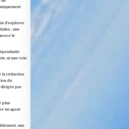
e de
 uniquement
ais d’explorer
iales , une
encore le
 dépendante
ts, ni une voie
 la réduction
tion du
 dirigée par
e plus
er un agent
llèlement, une