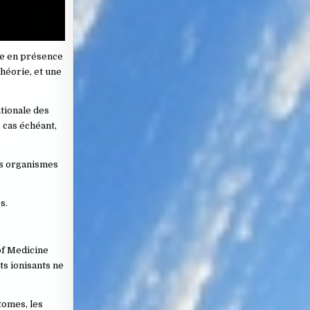
re en présence
héorie, et une
tionale des
 cas échéant,
es organismes
s.
of Medicine
ts ionisants ne
tomes, les