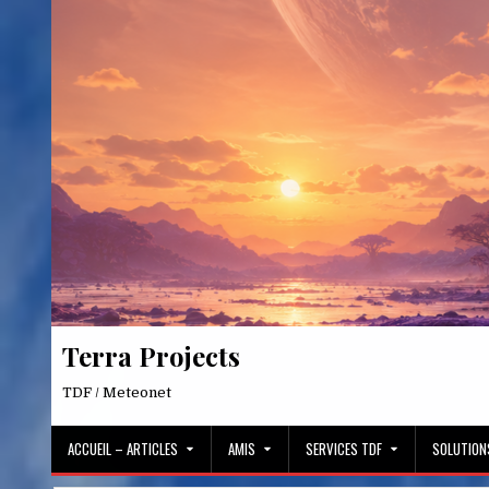
Skip
to
content
Terra Projects
TDF / Meteonet
ACCUEIL – ARTICLES
AMIS
SERVICES TDF
SOLUTION