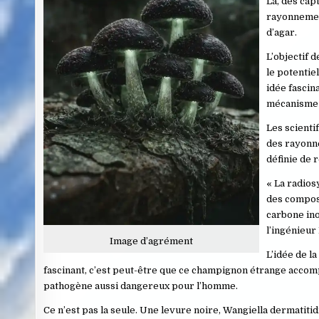
Là, des cap
rayonnemen
d’agar.
L’objectif 
le potentie
idée fascin
mécanisme 
Les scienti
des rayonne
définie de 
« La radios
des composé
carbone ino
l’ingénieur
Image d’agrément
L’idée de la
fascinant, c’est peut-être que ce champignon étrange acco
pathogène aussi dangereux pour l’homme.
Ce n’est pas la seule. Une levure noire, Wangiella dermatiti