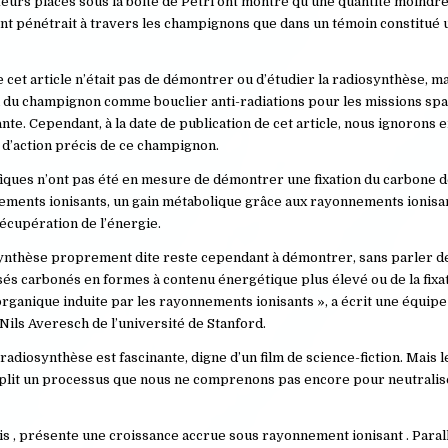
teurs placés sous la boîte de Petri ont montré qu’une quantité moindr
t pénétrait à travers les champignons que dans un témoin constitué
de cet article n’était pas de démontrer ou d’étudier la radiosynthèse, m
l du champignon comme bouclier anti-radiations pour les missions spat
ante. Cependant, à la date de publication de cet article, nous ignorons 
d’action précis de ce champignon.
fiques n’ont pas été en mesure de démontrer une fixation du carbone
ments ionisants, un gain métabolique grâce aux rayonnements ionisan
récupération de l’énergie.
ynthèse proprement dite reste cependant à démontrer, sans parler de
s carbonés en formes à contenu énergétique plus élevé ou de la fixa
rganique induite par les rayonnements ionisants », a écrit une équipe
 Nils Averesch de l’université de Stanford.
 radiosynthèse est fascinante, digne d’un film de science-fiction. Mais l
mplit un processus que nous ne comprenons pas encore pour neutralis
dis , présente une croissance accrue sous rayonnement ionisant . Para