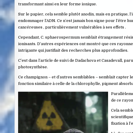
transformant ainsi en leur forme ionique.
Sur le papier, cela semble plutôt anodin, mais en pratique, 
endommager l’ADN. Ce n’est jamais bon signe pour l’être hu
cancéreuses , particulièrement vulnérables à ses effets .
Cependant, C. sphaerospermum semblait étrangement résist
ionisants. D’autres expériences ont montré que ces rayonn
intrigante qui justifiait des recherches plus approfondies.
C’est dans l’article de suivi de Dadachova et Casadevall, par
photosynthèse.
Ce champignon – et d’autres semblables – semblait capter le
fonction similaire à celle de la chlorophylle, pigment absorb
Parallèleme
de ce rayo
Cela semble
scientifiqu
fixation à 