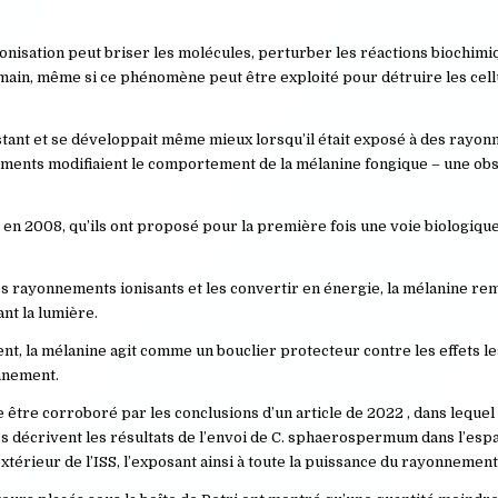
l’ionisation peut briser les molécules, perturber les réactions biochi
main, même si ce phénomène peut être exploité pour détruire les cell
ant et se développait même mieux lorsqu’il était exposé à des rayo
ements modifiaient le comportement de la mélanine fongique – une ob
u en 2008, qu’ils ont proposé pour la première fois une voie biologique 
s rayonnements ionisants et les convertir en énergie, la mélanine re
ant la lumière.
nt, la mélanine agit comme un bouclier protecteur contre les effets le
nnement.
 être corroboré par les conclusions d’un article de 2022 , dans lequel
es décrivent les résultats de l’envoi de C. sphaerospermum dans l’espa
l’extérieur de l’ISS, l’exposant ainsi à toute la puissance du rayonnemen