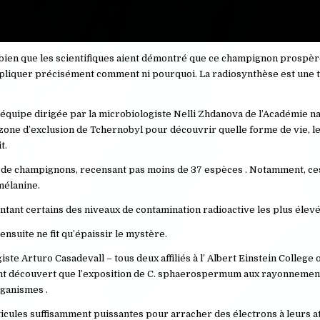
 bien que les scientifiques aient démontré que ce champignon prospè
pliquer précisément comment ni pourquoi. La radiosynthèse est une t
équipe dirigée par la microbiologiste Nelli Zhdanova de l’Académie na
 zone d’exclusion de Tchernobyl pour découvrir quelle forme de vie, le
t.
té de champignons, recensant pas moins de 37 espèces . Notamment, c
mélanine.
tant certains des niveaux de contamination radioactive les plus élevé
nsuite ne fit qu’épaissir le mystère.
e Arturo Casadevall – tous deux affiliés à l’ Albert Einstein College 
i ont découvert que l’exposition de C. sphaerospermum aux rayonnemen
rganismes .
icules suffisamment puissantes pour arracher des électrons à leurs a