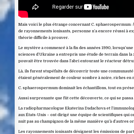
Mais voici le plus étrange concernant C. sphaerospermum :
de rayonnements ionisants, personne n’a encore réussi à ex
théorie difficile à prouver.
Le mystère a commencé à la fin des années 1990, lorsqu’une 
sciences d’Ukraine a entrepris une étude de terrain dans la
pouvait être trouvée dans l’abri entourant le réacteur détrui
Là, ils furent stupéfaits de découvrir toute une communau
étaient généralement de couleur sombre à noire, riches en 
C. sphaerospermum dominait les échantillons, tout en présen
Aussi surprenante que fût cette découverte, ce qui se passa e
La radiopharmacologue Ekaterina Dadachova et l’immunologist
aux États-Unis – ont dirigé une équipe de scientifiques qu
nuit pas au champignon de la même manière qu’à d’autres o
Les rayonnements ionisants désignent les émissions de part