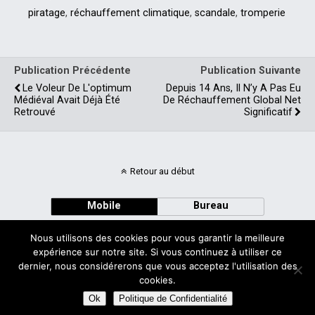
2010, à Chicago), regroupe
piratage
,
réchauffement climatique
,
scandale
,
tromperie
principalement les
scientifiques qui ne
supportent pas…
Publication Précédente
Publication Suivante
Le Voleur De L'optimum
Depuis 14 Ans, Il N’y A Pas Eu
Médiéval Avait Déjà Été
De Réchauffement Global Net
Retrouvé
Significatif
Retour au début
Mobile
Bureau
Nous utilisons des cookies pour vous garantir la meilleure
expérience sur notre site. Si vous continuez à utiliser ce
dernier, nous considérerons que vous acceptez l'utilisation des
cookies.
Avec
WPtouch Mobile Suite for WordPress
Ok
Politique de Confidentialité