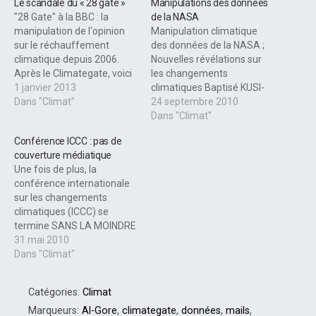
Le scandale du « 28 gate »
Manipulations des données
"28 Gate" à la BBC : la
de la NASA
manipulation de l'opinion
Manipulation climatique
sur le réchauffement
des données de la NASA ;
climatique depuis 2006.
Nouvelles révélations sur
Après le Climategate, voici
les changements
une affaire qui pourrait
1 janvier 2013
climatiques Baptisé KUSI-
faire débuter l'année 2013
Dans "Climat"
TV spécial Source: KUSI-TV
24 septembre 2010
avec l'un des plus grands
- Publié le 14 janvier 2010.
Dans "Climat"
scandales climatique.
Des chercheurs
Conférence ICCC : pas de
Avertissement de la Terre
indépendants ont
couverture médiatique
du Futur : Les sources
découvert que des
Une fois de plus, la
restant fiables... malgré
chercheurs de la NASA ont
conférence internationale
tout, tout ce qui…
manipulé des données afin
sur les changements
de dire que 2005 avait été
climatiques (ICCC) se
l'"année la plus chaude
termine SANS LA MOINDRE
jamais enregistrée." -…
COUVERTURE MÉDIATIQUE.
31 mai 2010
Allez-y, faites une
Dans "Climat"
recherche sur Radio-
Canada ou LaPresse…
Catégories:
Climat
L’événement, qui en était à
sa 4e édition (16 au 18 mai
Marqueurs:
Al-Gore
,
climategate
,
données
,
mails
,