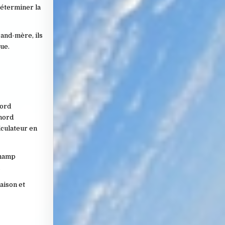
déterminer la
and-mère, ils
ue.
nord
 nord
lculateur en
champ
.
aison et