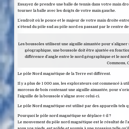
Essayez de prendre une balle de tennis dans votre main droi
tourner la balle avec les doigts de votre main gauche.
L’endroit où le pouce et le majeur de votre main droite entrent
s’étend du pôle sud au pôle nord en passant par le centre de 
Les boussoles utilisent une aiguille aimantée pour s’aligne
géographique, une boussole doit être ajustée en fonction
différence d’angle entre le nord géographique et le no
Commons, C
Le pôle Nord magnétique de la Terre est différent.
Il y a plus de 1 000 ans, les explorateurs ont commencé à ut
morceau de bois contenant une aiguille aimantée, pour s’or
l’aiguille de la boussole s’aligne avec celui-ci.
Le pôle Nord magnétique est utilisé par des appareils tels q
Pourquoi le pôle nord magnétique se déplace-t-il ?
Le mouvement du pôle nord magnétique est le résultat de l’
sous vos pieds, est solide et soumis à une pression telle qu’