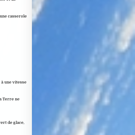
 une casserole
 à une vitesse
la Terre ne
ert de glace,