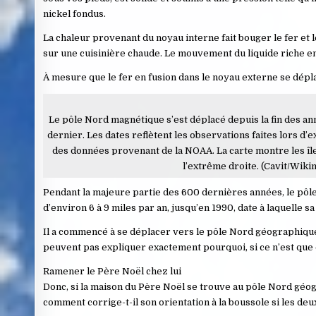
nickel fondus.
La chaleur provenant du noyau interne fait bouger le fer et
sur une cuisinière chaude. Le mouvement du liquide riche en
À mesure que le fer en fusion dans le noyau externe se dépl
Le pôle Nord magnétique s’est déplacé depuis la fin des a
dernier. Les dates reflètent les observations faites lors d’
des données provenant de la NOAA. La carte montre les île
l’extrême droite. (Cavit/Wik
Pendant la majeure partie des 600 dernières années, le pôle 
d’environ 6 à 9 miles par an, jusqu’en 1990, date à laquelle 
Il a commencé à se déplacer vers le pôle Nord géographique il
peuvent pas expliquer exactement pourquoi, si ce n’est que 
Ramener le Père Noël chez lui
Donc, si la maison du Père Noël se trouve au pôle Nord géogr
comment corrige-t-il son orientation à la boussole si les deu