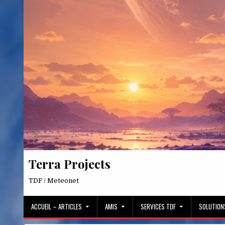
Skip
to
content
Terra Projects
TDF / Meteonet
ACCUEIL – ARTICLES
AMIS
SERVICES TDF
SOLUTION