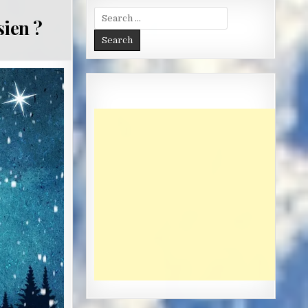
Search
sien ?
for: