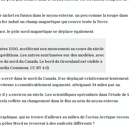
 le nickel en fusion dans le noyau externe, un peu comme la soupe dans
 fer induit un champ magnétique qui couvre toute la Terre.
ace, le pôle nord magnétique se déplace également.
nnées 1500, accélérant son mouvement au cours du siècle
expéditions. Les autres sont basées sur des modèles, avec
s du nord du Canada. Le bord du Groenland est visible à
imedia Commons, CC BY 4.0)
a erré dans le nord du Canada. Il se déplaçait relativement lentement,
sa vitesse a considérablement augmenté, atteignant 34 miles par an.
 y a environ un siècle. Les scientifiques spécialisés dans l’étude de 
cela reflète un changement dans le flux au sein du noyau externe.
aphique, qui se trouve d’ailleurs au milieu de l’océan Arctique recouv
x pôles Nord se trouvent à des endroits différents ?