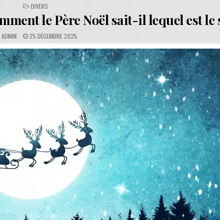
POSTED
DIVERS
IN
ment le Père Noël sait-il lequel est le 
A
P
ADMIN
25 DÉCEMBRE 2025
U
U
T
B
H
L
O
I
R
S
:
H
E
D
D
A
T
E
: