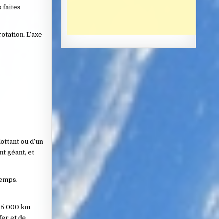
 faites
rotation. L’axe
ottant ou d’un
t géant, et
temps.
n 5 000 km
fer et de