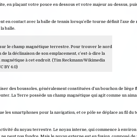
te, en plaçant votre pouce en dessous et votre majeur au-dessus, puis
 en contact avec la balle de tennis lorsqu’elle tourne définit l’axe de 
la balle.
r sur le champ magnétique terrestre. Pour trouver le nord
 de la déclinaison de son emplacement, c’est-à-dire la
rd magnétique à cet endroit. (Tim Reckmann/Wikimedia
C BY 4.0)
iliser des boussoles, généralement constituées d’un bouchon de liège fl
ienter. La Terre possède un champ magnétique qui agit comme un aiman
ue les smartphones pour la navigation, et ce pôle se déplace au fil du 
activité du noyau terrestre. Le noyau interne, qui commence à enviro
il ne peut pas fondre. Mais le noyau externe est en fusion, composé de 