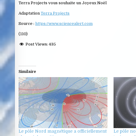
Terra Projects vous souhaite un Joyeux Noël
Adaptation
Terra Projects
Source :
https://www.sciencealert.com
(110)
Post Views:
435
Similaire
Le pôle Nord magnétique a officiellement
Le pôle n