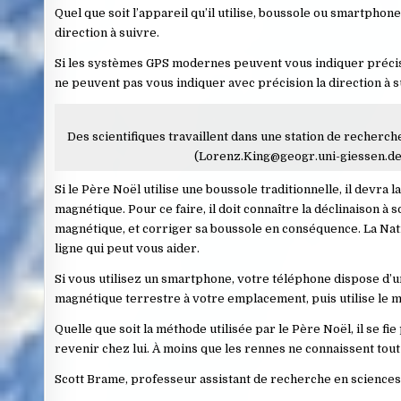
Quel que soit l’appareil qu’il utilise, boussole ou smartph
direction à suivre.
Si les systèmes GPS modernes peuvent vous indiquer préci
ne peuvent pas vous indiquer avec précision la direction à 
Des scientifiques travaillent dans une station de recher
(Lorenz.King@geogr.uni-giessen.d
Si le Père Noël utilise une boussole traditionnelle, il devra 
magnétique. Pour ce faire, il doit connaître la déclinaison à
magnétique, et corriger sa boussole en conséquence. La Nat
ligne qui peut vous aider.
Si vous utilisez un smartphone, votre téléphone dispose d’un
magnétique terrestre à votre emplacement, puis utilise le 
Quelle que soit la méthode utilisée par le Père Noël, il se
revenir chez lui. À moins que les rennes ne connaissent to
Scott Brame, professeur assistant de recherche en sciences