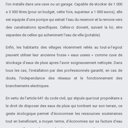
l’on installe dans une cave ou un garage. Capable de stocker de 1 000
a 3 500 litres (pour un budget, cette fois, superieur a 1 000 euros), elle
est equipé
e d’une pompe qui extrait l’eau du reservoir et la renvoie vers
des canalisations specifiques. Celles-ci doivent, suivant la loi, etre
separée
s de celles qui acheminent l’eau de ville (potable).
Enfin, les habitants des villages ré
cemment relié
s au tout-a-l’egout
peuvent utiliser leur ancienne fosse « eaux usees » comme cuve de
stockage d’eaux de pluie apres l’avoir soigneusement nettoyé
e. Dans
tous les cas, l’installation par des professionnels garantit, en cas de
doute, l’independance des ré
seaux et le fonctionnement des
branchements electriques.
En vertu de l’article 641 du code civil, qui stipule que tout proprié
taire a
le droit de disposer des eaux de pluie qui tombent sur son terrain, ce
geste é
cologique permet d’é
conomiser les ressources souterraines
tout en beneficiant, a moyen terme, d’é
conomies sur sa facture d’eau