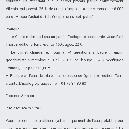
courante. En attendant que le decret promis par le gouvernement
Villepin, qui pré
voit 25 % de credit d’impot – a concurrence de 8 000
euros – pour l’achat de tels é
quipements, soit publié.
Pratique
– Le Guide malin de l’eau au jardin, Ecologie et economie. Jean-Paul
Thorez, editions Terre vivante, 160 pages, 22 €.
– Le climat change, et nous ? 74 questions a Laurent Turpin,
geochimiste-climatologue. Coll. « On se bouge ! », Specifiques
Editions, 112 pages, 9,80 €.
– Recuperer l’eau de pluie, fiche ressource (gratuite), edition Terre
vivante, L’Ecologie pratique. Tel. : 04-76-34-80-80
Florence Amalou
Info dernière minute :
Pourquoi continuer à utiliser systématiquement de l’eau potable pour
nos toilettes, pour laver notre linge ou pour arroser notre jardin ? La