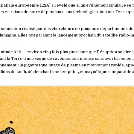
spatiale européenne (ESA) a révélé que si un événement similaire se 
ues en raison de notre dépendance aux technologies, tant sur Terre qu
de simulation réalisé par des chercheurs de plusieurs départements de
lemagne. Elles préparaient le lancement prochain du satellite radio-
 .
itude X45 — environ cinq fois plus puissante que l’ éruption solaire l
ondant la Terre d’une vague de rayonnement intense sans avertissement
onnement, un gigantesque nuage de plasma en mouvement rapide, appe
illions de km/h, déclenchant une tempête géomagnétique comparable à