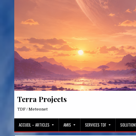
Skip
to
content
Terra Projects
TDF / Meteonet
ACCUEIL – ARTICLES
AMIS
SERVICES TDF
SOLUTION