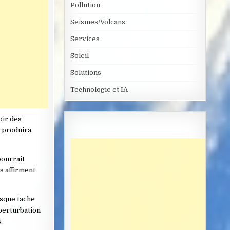
Pollution
Seismes/Volcans
Services
Soleil
Solutions
Technologie et IA
oir des
e produira,
pourrait
s affirment
esque tache
 perturbation
.