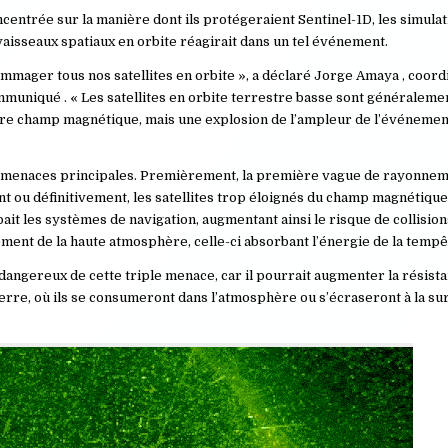
centrée sur la manière dont ils protégeraient Sentinel-1D, les simulat
isseaux spatiaux en orbite réagirait dans un tel événement.
ommager tous nos satellites en orbite », a déclaré Jorge Amaya , coord
ommuniqué . « Les satellites en orbite terrestre basse sont généralem
re champ magnétique, mais une explosion de l’ampleur de l’événemen
rois menaces principales. Premièrement, la première vague de rayonne
nt ou définitivement, les satellites trop éloignés du champ magnétique
les systèmes de navigation, augmentant ainsi le risque de collisions
ment de la haute atmosphère, celle-ci absorbant l’énergie de la tempêt
dangereux de cette triple menace, car il pourrait augmenter la résist
 Terre, où ils se consumeront dans l’atmosphère ou s’écraseront à la sur