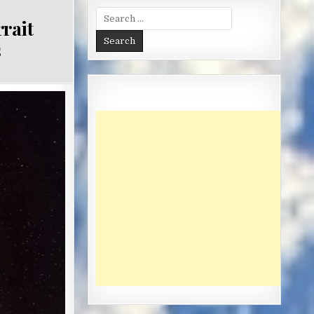
Search
rait
for:
s