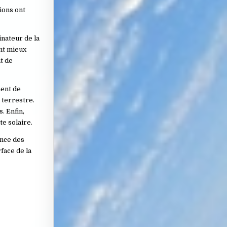
ions ont
inateur de la
ent mieux
t de
ment de
 terrestre.
. Enfin,
e solaire.
ance des
face de la