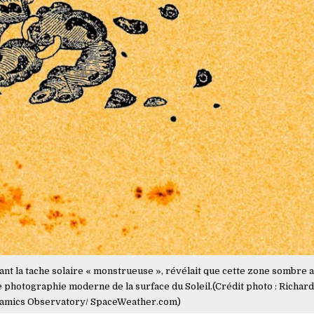
nt la tache solaire « monstrueuse », révélait que cette zone sombre ava
e photographie moderne de la surface du Soleil.(Crédit photo : Richar
amics Observatory/ SpaceWeather.com)