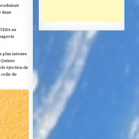
produisait
e dans
 l’ESA au
imagerie
a plus intense
. Quinze
lé éjection de
 celle de