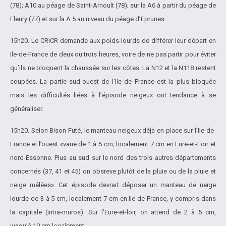
(78); A10 au péage de Saint-Arnoult (78); sur la A6 à partir du péage de
Fleury (77) et sur la A 5 au niveau du péage d’Eprunes.
15h20. Le CRICR demande aux poids-lourds de différer leur départ en
Ile-de-France de deux ou trois heures, voire de ne pas partir pour éviter
qu’ils ne bloquent la chaussée sur les côtes. La N12 et la N118 restent
coupées. La partie sud-ouest de l’Ile de France est la plus bloquée
mais les difficultés liées à l’épisode neigeux ont tendance à se
généraliser.
15h20. Selon Bison Futé, le manteau neigeux déjà en place sur l’Ile-de-
France et l’ouest «varie de 1 à 5 cm, localement 7 cm en Eure-et-Loir et
nord-Essonne. Plus au sud sur le nord des trois autres départements
concernés (37, 41 et 45) on obsreve plutôt de la pluie ou de la pluie et
neige mêlées». Cet épisode devrait déposer un manteau de neige
lourde de 3 à 5 cm, localement 7 cm en Ile-de-France, y compris dans
la capitale (intra-muros). Sur l’Eure-et-loir, on attend de 2 à 5 cm,
jusqu’à 10 cm localement.