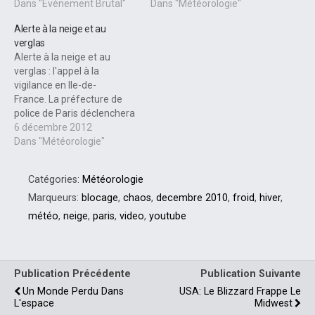
Dans "Evènement Brutal"
Dans "Météorologie"
Alerte à la neige et au
verglas
Alerte à la neige et au
verglas : l'appel à la
vigilance en Ile-de-
France. La préfecture de
police de Paris déclenchera
le plan neige ou verglas
6 décembre 2012
niveau 3 (maximum) cette
Dans "Météorologie"
nuit et appelle les
automobilistes ne se
Catégories:
Météorologie
déplacer «que si c'est
absolument nécessaire».
Marqueurs:
blocage
,
chaos
,
decembre 2010
,
froid
,
hiver
,
Mettez vos parkas, vos
météo
,
neige
,
paris
,
video
,
youtube
après-ski et surtout faîtes…
Publication Précédente
Publication Suivante
Un Monde Perdu Dans
USA: Le Blizzard Frappe Le
L'espace
Midwest