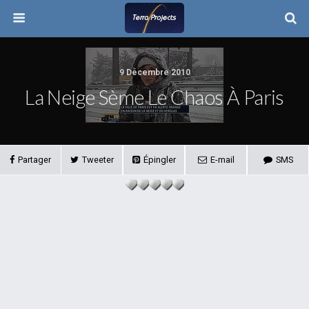
9 Décembre 2010
La Neige Sème Le Chaos À Paris
Partager
Tweeter
Épingler
E-mail
SMS