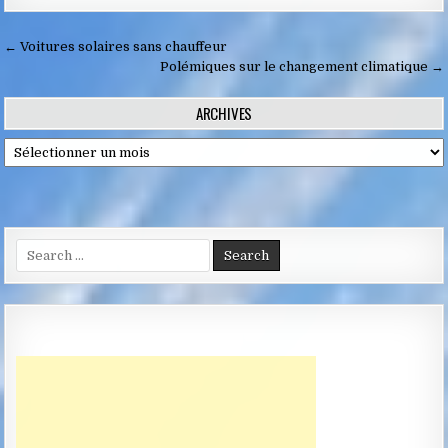
Navigation
← Voitures solaires sans chauffeur
de
Polémiques sur le changement climatique →
l’article
ARCHIVES
Archives
Search
for: