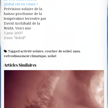
global est en cours !
Prévision solaire de la
baisse prochaine de la
température terrestre par
David Archibald de la
NASA. Voici une
prévision solaire de ce
5 juin 2007
physicien de la NASA qui
Dans "Soleil"
nous annonce donc une
prochaine décennie qui
Tagged
activité solaire
,
coucher de soliel
,
nasa
,
nous apportera un
refroidissement climatique
,
soliel
refroidissement sur
l'ensemble du globe. Et si
Articles Similaires
ce refroidissement avait
commencé ! Si…
Posted
in