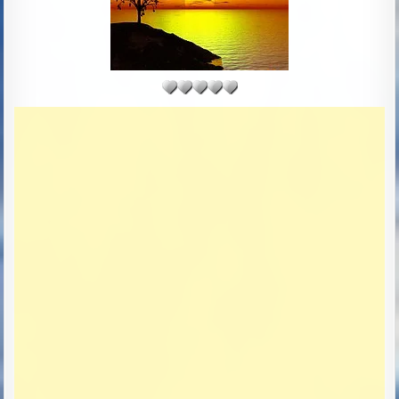
D
D
A
T
E
: