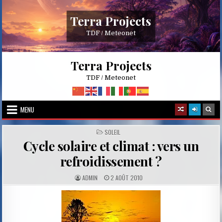
Skip
to
Terra Projects
content
TDF / Meteonet
Terra Projects
TDF / Meteonet
MENU
POSTED
SOLEIL
IN
Cycle solaire et climat : vers un
refroidissement ?
A
P
ADMIN
2 AOÛT 2010
U
U
T
B
H
L
O
I
R
S
:
H
E