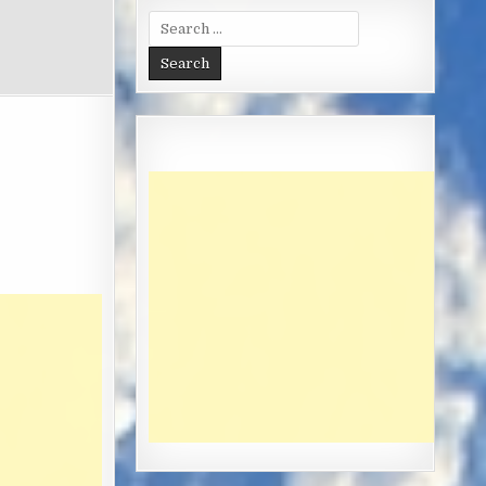
Search
for: