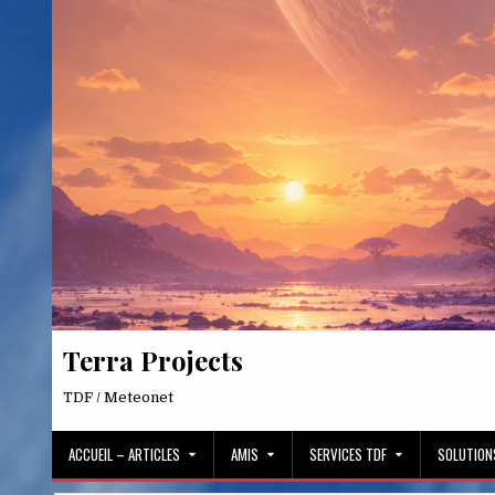
Skip
to
content
Terra Projects
TDF / Meteonet
ACCUEIL – ARTICLES
AMIS
SERVICES TDF
SOLUTION