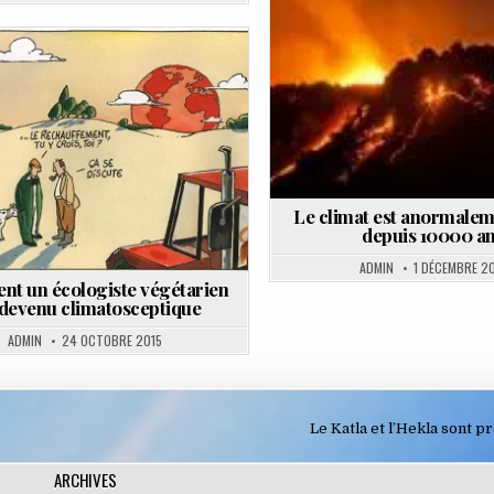
Posted
in
Posted
in
Le climat est anormalem
depuis 10000 a
ADMIN
1 DÉCEMBRE 2
t un écologiste végétarien
 devenu climatosceptique
ADMIN
24 OCTOBRE 2015
Le Katla et l’Hekla sont p
ARCHIVES