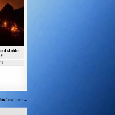
ent stable
ns
013
rêts à exploser →