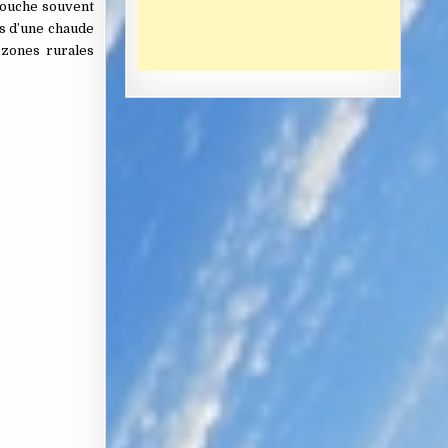
ébouche souvent
s d’une chaude
 zones rurales