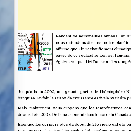
Pendant de nombreuses années, et suit
nous entendons dire que notre planète 
affirme que «le réchauffement climatique
cause de ce réchauffement est l’augment
également que d’ici l’an 2100, les temp
Jusqu’à la fin 2002, une grande partie de l’hémisphère No
banquise. En fait, la saison de croissance estivale avait ét
Mais, maintenant, nous croyons que les températures com
depuis l’été 2007. De l’englacement dans le nord du Canada a
Bien que les derniers étés du début du 21e siècle ont été pa
par contraste, la saison hivernale a été extrême, et ont été 