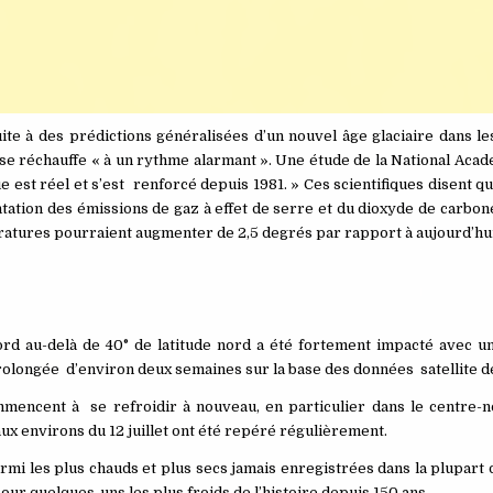
e à des prédictions généralisées d’un nouvel âge glaciaire dans le
se réchauffe « à un rythme alarmant ». Une étude de la National Aca
 est réel et s’est renforcé depuis 1981. » Ces scientifiques disent qu
ation des émissions de gaz à effet de serre et du dioxyde de carbone
ératures pourraient augmenter de 2,5 degrés par rapport à aujourd’hui
rd au-delà de 40° de latitude nord a été fortement impacté avec un
é prolongée d’environ deux semaines sur la base des données satellite d
mencent à se refroidir à nouveau, en particulier dans le centre-
ux environs du 12 juillet ont été repéré régulièrement.
rmi les plus chauds et plus secs jamais enregistrées dans la plupart 
pour quelques-uns les plus froids de l’histoire depuis 150 ans.