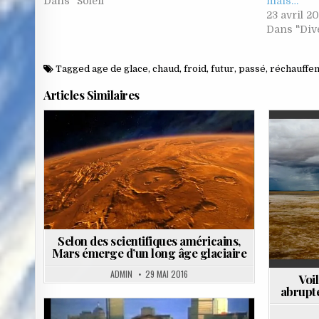
Dans "Soleil"
mais…
23 avril 2
Dans "Div
Tagged
age de glace
,
chaud
,
froid
,
futur
,
passé
,
réchauffe
Articles Similaires
Posted
P
in
i
Selon des scientifiques américains,
Mars émerge d’un long âge glaciaire
ADMIN
29 MAI 2016
Voil
abrupte