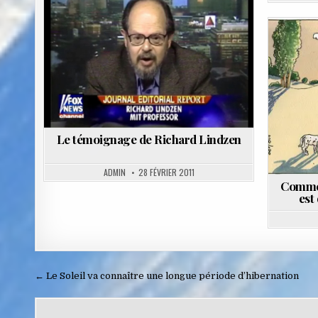
Posted
in
Le témoignage de Richard Lindzen
ADMIN
28 FÉVRIER 2011
Commen
est
Navigation
← Le Soleil va connaître une longue période d’hibernation
de
l’article