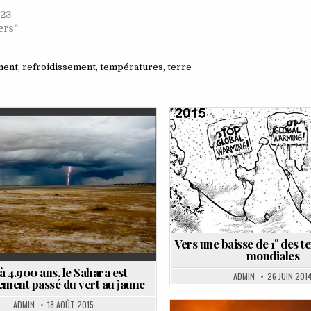
023
ers"
ment
,
refroidissement
,
températures
,
terre
osted
Posted
n
in
Vers une baisse de 1° des 
mondiales
à 4.900 ans, le Sahara est
ADMIN
26 JUIN 201
ment passé du vert au jaune
ADMIN
18 AOÛT 2015