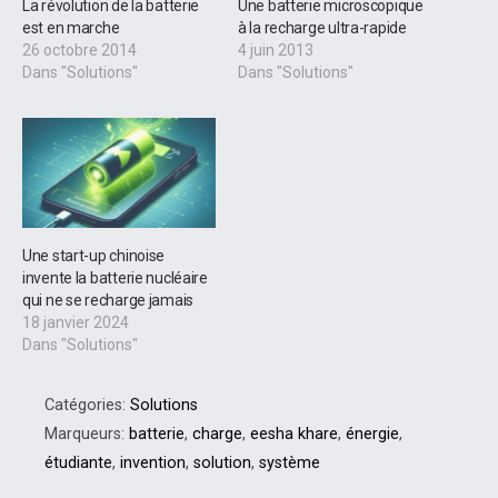
La révolution de la batterie
Une batterie microscopique
est en marche
à la recharge ultra-rapide
26 octobre 2014
4 juin 2013
Dans "Solutions"
Dans "Solutions"
Une start-up chinoise
invente la batterie nucléaire
qui ne se recharge jamais
18 janvier 2024
Dans "Solutions"
Catégories:
Solutions
Marqueurs:
batterie
,
charge
,
eesha khare
,
énergie
,
étudiante
,
invention
,
solution
,
système