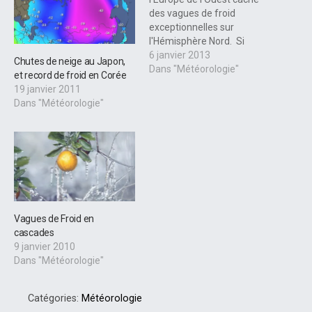
des vagues de froid
exceptionnelles sur
l'Hémisphère Nord. Si
l'hiver est aux abonnés
6 janvier 2013
Chutes de neige au Japon,
absents sur l'Europe de
Dans "Météorologie"
et record de froid en Corée
l'ouest (hormis quelques
19 janvier 2011
jours en première décade
Dans "Météorologie"
de décembre), ce n'est pas
le cas dans l'ensemble de
l'hémisphère nord. Il y a une
dizaine de…
Vagues de Froid en
cascades
9 janvier 2010
Dans "Météorologie"
Catégories:
Météorologie