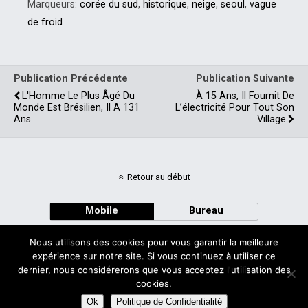
Marqueurs:
corée du sud
,
historique
,
neige
,
seoul
,
vague
de froid
Publication Précédente
Publication Suivante
L'Homme Le Plus Âgé Du
À 15 Ans, Il Fournit De
Monde Est Brésilien, Il A 131
L’électricité Pour Tout Son
Ans
Village
Retour au début
Mobile
Bureau
Nous utilisons des cookies pour vous garantir la meilleure
expérience sur notre site. Si vous continuez à utiliser ce
dernier, nous considérerons que vous acceptez l'utilisation des
cookies.
Avec
WPtouch Mobile Suite for WordPress
Ok
Politique de Confidentialité