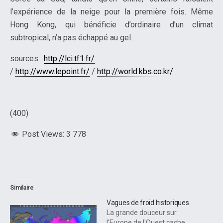
l’expérience de la neige pour la première fois. Même
Hong Kong, qui bénéficie d’ordinaire d’un climat
subtropical, n’a pas échappé au gel.
sources :
http://lci.tf1.fr/
/
http://www.lepoint.fr/
/
http://world.kbs.co.kr/
(400)
Post Views:
3 778
Similaire
Vagues de froid historiques
La grande douceur sur
l'Europe de l'Ouest cache