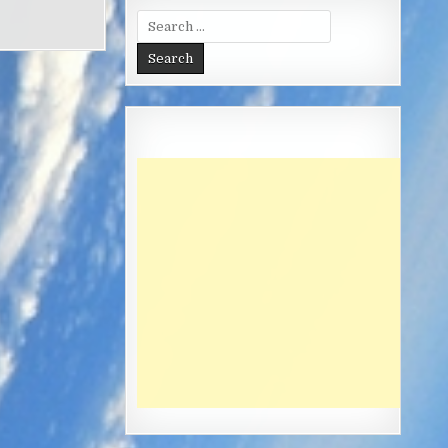
Search
for: