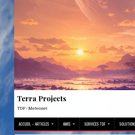
Skip
to
content
Terra Projects
TDF / Meteonet
ACCUEIL – ARTICLES
AMIS
SERVICES TDF
SOLUTION