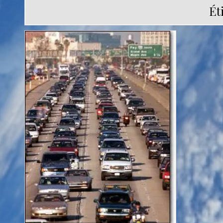
Ét
Posted
in