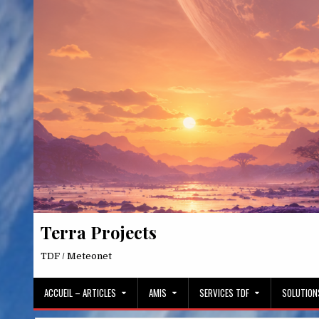
Skip
to
content
Terra Projects
TDF / Meteonet
ACCUEIL – ARTICLES
AMIS
SERVICES TDF
SOLUTION