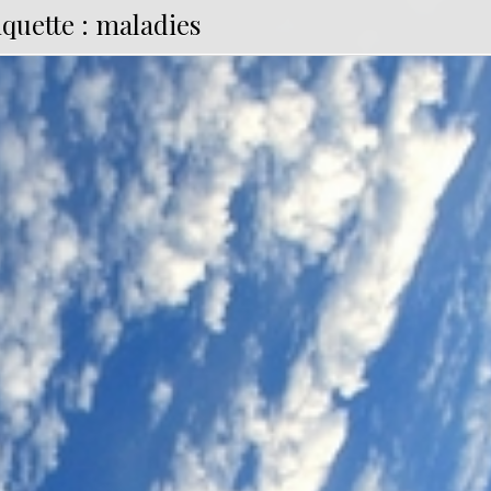
iquette :
maladies