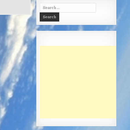
Search
for: