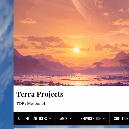
Skip
to
content
Terra Projects
TDF / Meteonet
ACCUEIL – ARTICLES
AMIS
SERVICES TDF
SOLUTION