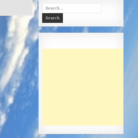
Search
for: