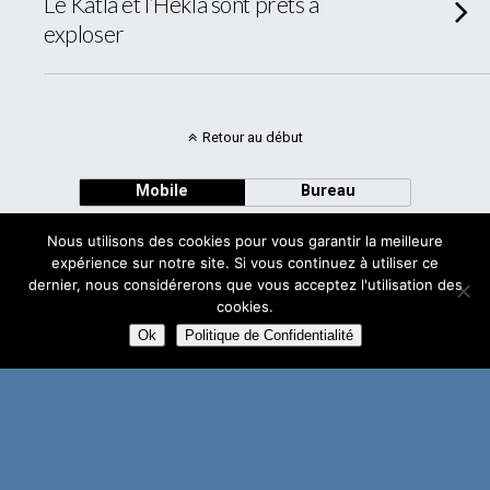
Le Katla et l’Hekla sont prêts à
exploser
Retour au début
Mobile
Bureau
Nous utilisons des cookies pour vous garantir la meilleure
expérience sur notre site. Si vous continuez à utiliser ce
dernier, nous considérerons que vous acceptez l'utilisation des
cookies.
Avec
WPtouch Mobile Suite for WordPress
Ok
Politique de Confidentialité