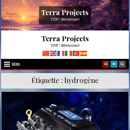
Skip
to
Terra Projects
content
TDF / Meteonet
Terra Projects
TDF / Meteonet
MENU
Étiquette :
hydrogène
Posted
in