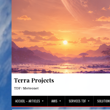
Skip
to
content
Terra Projects
TDF / Meteonet
ACCUEIL – ARTICLES
AMIS
SERVICES TDF
SOLUTION