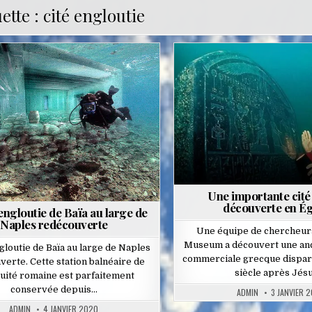
ette :
cité engloutie
Posted
Posted
in
in
Une importante cité
découverte en É
 engloutie de Baïa au large de
Naples redécouverte
Une équipe de chercheurs
Museum a découvert une anc
ngloutie de Baïa au large de Naples
commerciale grecque dispar
erte. Cette station balnéaire de
siècle après Jés
quité romaine est parfaitement
conservée depuis…
ADMIN
3 JANVIER 2
ADMIN
4 JANVIER 2020