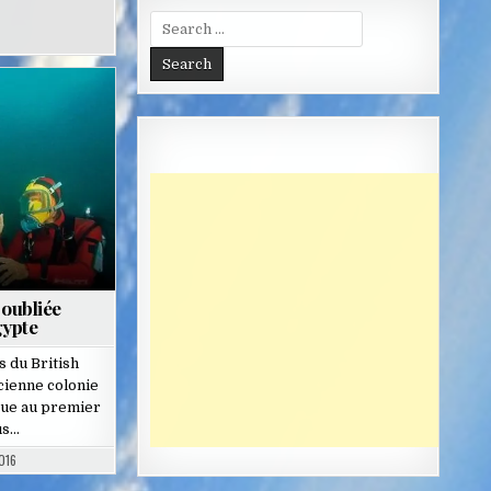
Search
for:
 oubliée
gypte
 du British
ienne colonie
ue au premier
us…
016