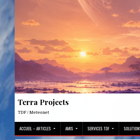
Skip
to
content
Terra Projects
TDF / Meteonet
ACCUEIL – ARTICLES
AMIS
SERVICES TDF
SOLUTION