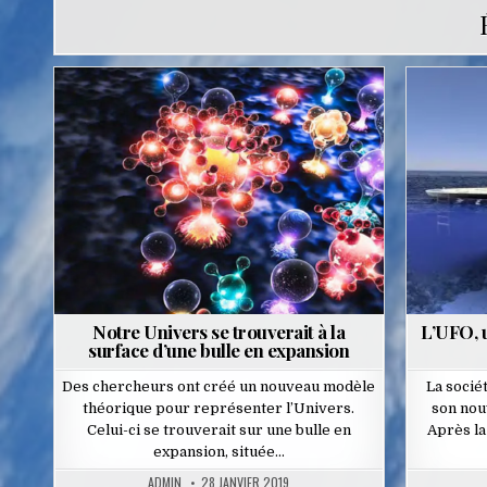
Posted
in
Notre Univers se trouverait à la
L’UFO, u
surface d’une bulle en expansion
Des chercheurs ont créé un nouveau modèle
La socié
théorique pour représenter l’Univers.
son nou
Celui-ci se trouverait sur une bulle en
Après la
expansion, située…
ADMIN
28 JANVIER 2019