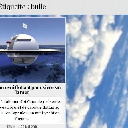
Étiquette :
bulle
Posted
in
n ovni flottant pour vivre sur
la mer
té italienne Jet Capsule présente
veau projet de capsule flottante.
 « Jet Capsule » un mini-yacht en
forme…
ADMIN
26 MAI 2016