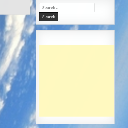
Search
for: