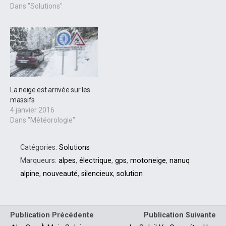
Dans "Solutions"
La neige est arrivée sur les
massifs
4 janvier 2016
Dans "Météorologie"
Catégories:
Solutions
Marqueurs:
alpes
,
électrique
,
gps
,
motoneige
,
nanuq
alpine
,
nouveauté
,
silencieux
,
solution
Publication Précédente
Publication Suivante