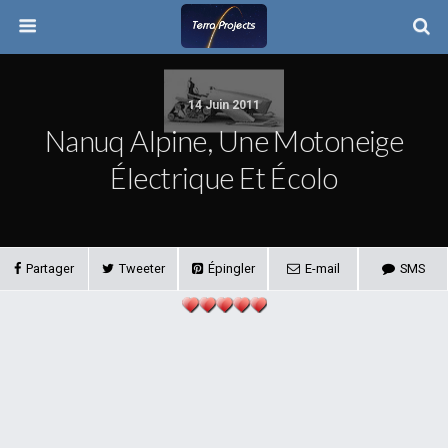
14 Juin 2011
Nanuq Alpine, Une Motoneige
Électrique Et Écolo
Partager
Tweeter
Épingler
E-mail
SMS