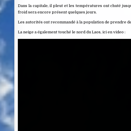
Dans la capitale, il pleut et les températures ont chuté jusqu
froid sera encore présent quelques jours.
Les autorités ont recommandé à la population de prendre des 
La neige a également touché le nord du Laos, ici en video :