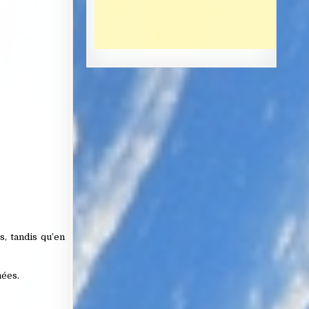
s, tandis qu’en
nées.