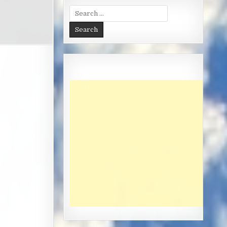
Search
for: