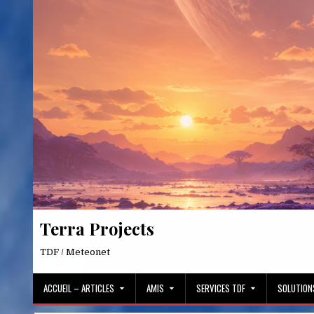
Skip
to
content
Terra Projects
TDF / Meteonet
ACCUEIL – ARTICLES
AMIS
SERVICES TDF
SOLUTION