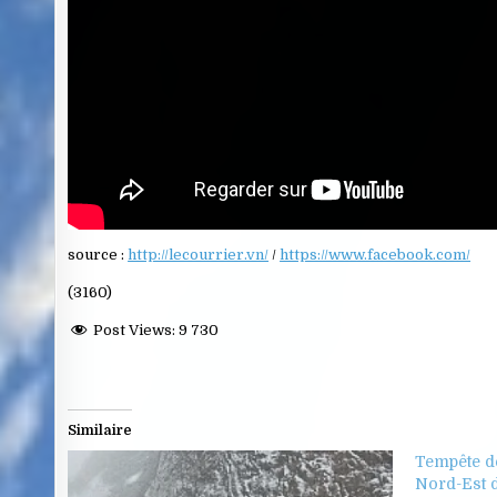
source :
http://lecourrier.vn/
/
https://www.facebook.com/
(3160)
Post Views:
9 730
Similaire
Tempête d
Nord-Est d