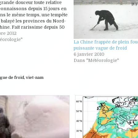
grande douceur toute relative
connaissons depuis 15 jours en
ans le même temps, une tempête
 balayé les provinces du Nord-
Chine. Fait rarissime depuis 50
e époque de l'année. On se
re 2012
ue début novembre 2012, nous
éorologie"
La Chine frappée de plein fou
puissante vague de froid
6 janvier 2010
Dans "Météorologie"
gue de froid
,
viet-nam
Posted
Posted
in
in