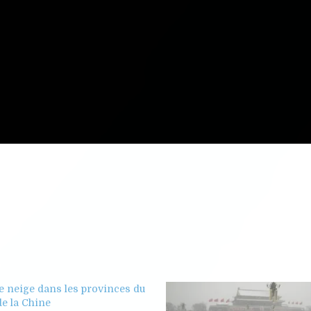
e neige dans les provinces du
e la Chine