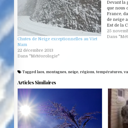
Devant la 
que nous 
France, d
de neige a
Est de la 
ans à cett
25 novemb
rappelle q
Dans "Mét
Chutes de Neige exceptionnelles au Viet
avons…
Nam
22 décembre 2013
Dans "Météorologie"
Tagged
laos
,
montagnes
,
neige
,
régions
,
températures
,
va
Articles Similaires
Posted
in