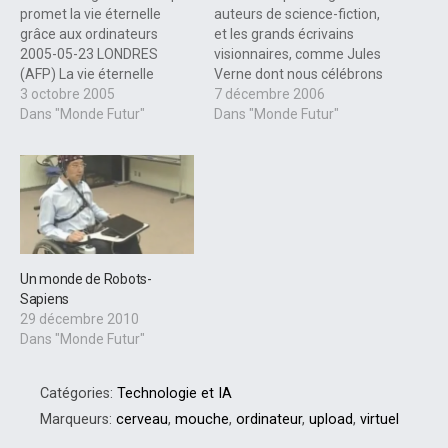
promet la vie éternelle
auteurs de science-fiction,
grâce aux ordinateurs
et les grands écrivains
2005-05-23 LONDRES
visionnaires, comme Jules
(AFP) La vie éternelle
Verne dont nous célébrons
deviendra possible vers la
3 octobre 2005
cette année le 101e
7 décembre 2006
moitié du 21e siècle grâce
Dans "Monde Futur"
anniversaire de sa
Dans "Monde Futur"
aux ordinateurs qui seront
disparition, ou Orwell, il est
alors capable de stocker le
frappant de constater que
contenu d'un cerveau
peu de futurologues,
humain, estime un
scientifiques, ou décideurs
futurologue britannique.
économiques osent se
Observera t-on alors à un
risquer à faire oeuvre de
tournant de l'age…
prospective…
Un monde de Robots-
Sapiens
29 décembre 2010
Dans "Monde Futur"
Catégories:
Technologie et IA
Marqueurs:
cerveau
,
mouche
,
ordinateur
,
upload
,
virtuel