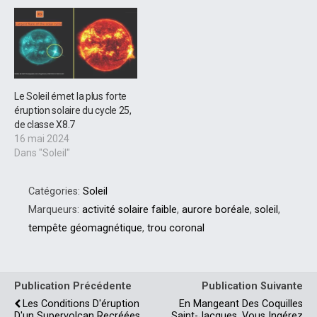
Le Soleil émet la plus forte
éruption solaire du cycle 25,
de classe X8.7
16 mai 2024
Dans "Soleil"
Catégories:
Soleil
Marqueurs:
activité solaire faible
,
aurore boréale
,
soleil
,
tempête géomagnétique
,
trou coronal
Publication Précédente
Publication Suivante
Les Conditions D'éruption
En Mangeant Des Coquilles
D'un Supervolcan Recréées
Saint-Jacques, Vous Ingérez