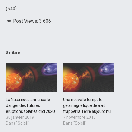
(540)
Post Views:
3 606
Similaire
La Nasa nous annonce le
Une nouvelle tempête
danger des futures
géomagnétique devrait
éruptions solaires d’ici 2020
frapper la Terre aujourd’hui
30 janvier 2019
7 novembre 2015
Dans "Soleil"
Dans "Soleil"