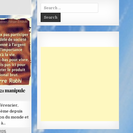
Search
for:
21 manipule
férencier,
 sème depuis
ion du monde et
 à…
2015