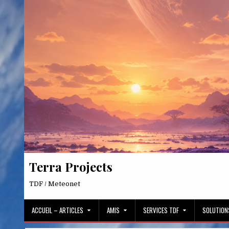
Skip
to
content
Terra Projects
TDF / Meteonet
ACCUEIL – ARTICLES
AMIS
SERVICES TDF
SOLUTION