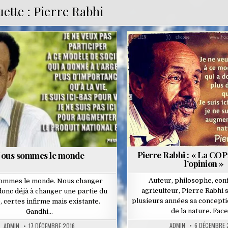
uette :
Pierre Rabhi
Posted
Posted
in
in
Pierre Rabhi : « La COP
ous sommes le monde
l’opinion »
Auteur, philosophe, con
ommes le monde. Nous changer
agriculteur, Pierre Rabhi
donc déjà à changer une partie du
plusieurs années sa concept
 certes infirme mais existante.
de la nature. Face
Gandhi…
ADMIN
6 DÉCEMBRE 
ADMIN
17 DÉCEMBRE 2016