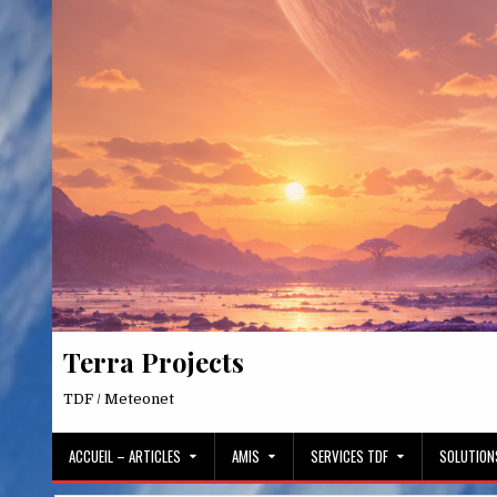
Skip
to
content
Terra Projects
TDF / Meteonet
ACCUEIL – ARTICLES
AMIS
SERVICES TDF
SOLUTION