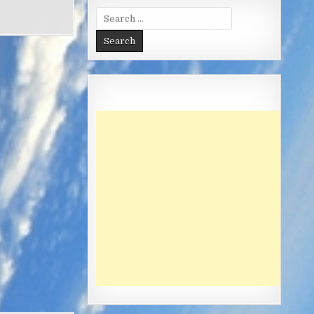
Search
for: