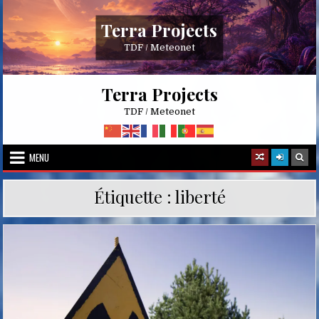
Skip
to
Terra Projects
content
TDF / Meteonet
Terra Projects
TDF / Meteonet
MENU
Étiquette :
liberté
Posted
in