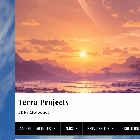
Skip
to
content
Terra Projects
TDF / Meteonet
ACCUEIL – ARTICLES
AMIS
SERVICES TDF
SOLUTION