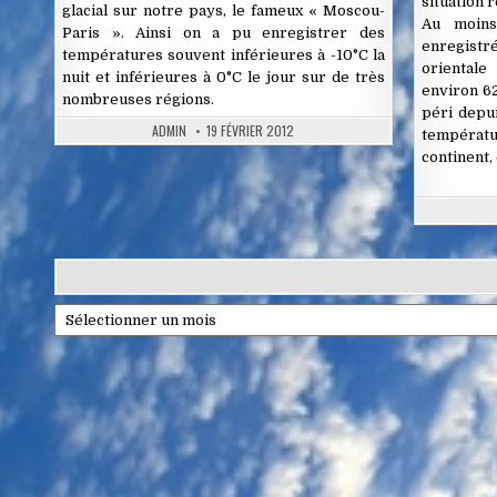
situation 
glacial sur notre pays, le fameux « Moscou-
Au moins
Paris ». Ainsi on a pu enregistrer des
enregis
températures souvent inférieures à -10°C la
orientale
nuit et inférieures à 0°C le jour sur de très
environ 6
nombreuses régions.
péri depu
ADMIN
19 FÉVRIER 2012
températu
continent,
Archives