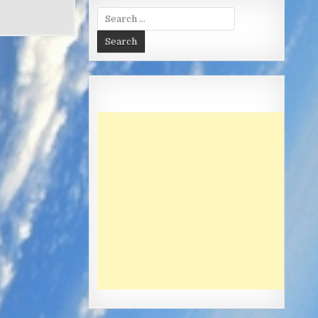
Search
for: