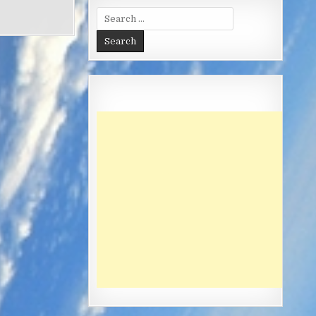
Search
for: