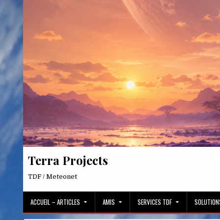
Skip
to
content
Terra Projects
TDF / Meteonet
ACCUEIL – ARTICLES
AMIS
SERVICES TDF
SOLUTION