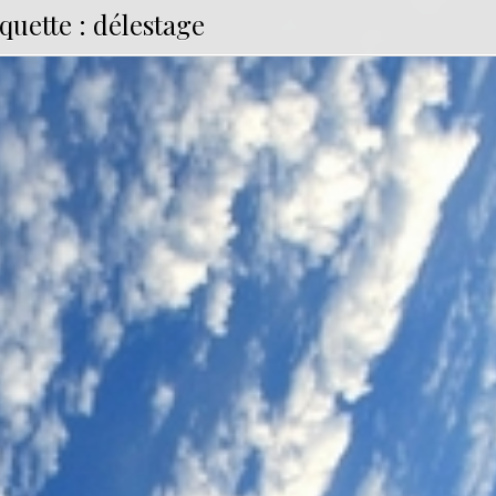
iquette :
délestage