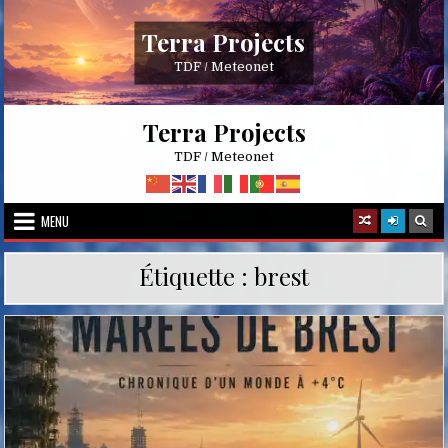
Skip
to
Terra Projects
content
TDF / Meteonet
Terra Projects
TDF / Meteonet
MENU
Étiquette :
brest
Posted
in