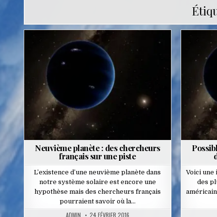
Étiq
Posted
in
Neuvième planète : des chercheurs
Possibl
français sur une piste
d
L’existence d’une neuvième planète dans
Voici une
notre système solaire est encore une
des pl
hypothèse mais des chercheurs français
américain
pourraient savoir où la…
ADMIN
24 FÉVRIER 2016