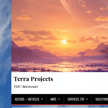
Skip
to
content
Terra Projects
TDF / Meteonet
ACCUEIL – ARTICLES
AMIS
SERVICES TDF
SOLUTION