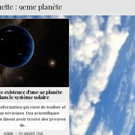
uette :
9eme planète
Posted
in
e existence d’une 9e planète
ans le système solaire
 information qui vient de tomber et
us sérieuses. Des scientifiques
s disent avoir trouvé des preuves
de…
ADMIN
20 JANVIER 2016