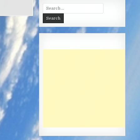
Search
for: