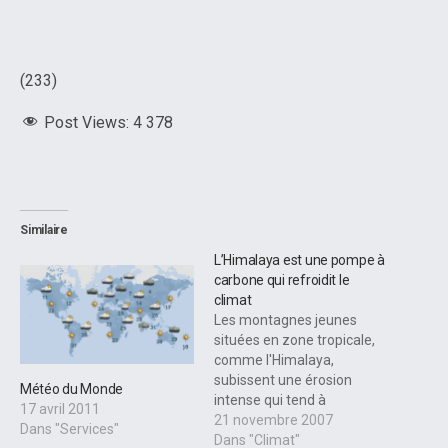
(233)
Post Views:
4 378
Similaire
L’Himalaya est une pompe à
carbone qui refroidit le
climat
Les montagnes jeunes
situées en zone tropicale,
comme l'Himalaya,
subissent une érosion
Météo du Monde
intense qui tend à
17 avril 2011
appauvrir l'atmosphère en
21 novembre 2007
Dans "Services"
dioxyde de carbone (CO2),
Dans "Climat"