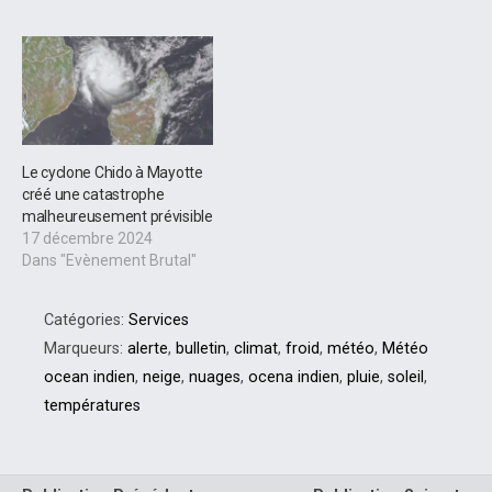
ce sont des pompes à
carbone qui refroidissent le
climat. L’Himalaya serait
donc une gigantesque
pompe à carbone efficace,
selon les conclusions d’une
étude de Valier Galy…
Le cyclone Chido à Mayotte
créé une catastrophe
malheureusement prévisible
17 décembre 2024
Dans "Evènement Brutal"
Catégories:
Services
Marqueurs:
alerte
,
bulletin
,
climat
,
froid
,
météo
,
Météo
ocean indien
,
neige
,
nuages
,
ocena indien
,
pluie
,
soleil
,
températures