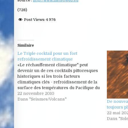
source :
http://www.meteoweb.eu
(728)
Post Views:
4 976
Similaire
Le Triple cocktail pour un fort
refroidissement climatique
«Le réchauffement climatique" peut
devenir un de ces cocktails pittoresques
historiques si les trois facteurs
climatiques clés - refroidissement de la
surface des températures du Pacifique du
Nord, très faible activité solaire et
22 novembre 2010
l'augmentation des éruptions volcaniques
Dans "Seismes/Volcans"
De nouveau
- convergent pour former une «tempête
toujours p
parfaite» de la chute des températures
22 mai 20
de…
Dans "Sole