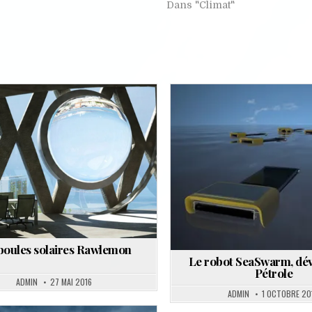
Dans "Climat"
Posted
Posted
in
in
boules solaires Rawlemon
Le robot SeaSwarm, dé
Pétrole
ADMIN
27 MAI 2016
ADMIN
1 OCTOBRE 20