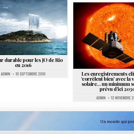
Posted
Posted
in
in
r durable pour les JO de Rio
en 2016
Les enregistrements cl
ADMIN
10 SEPTEMBRE 2010
‘corrèlent bien’ avec la v
solaire… un minimum so
prévu d’ici 203
ADMIN
12 NOVEMBRE 2
Un monde qui pou