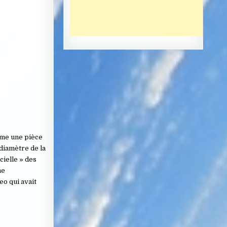
mme une pièce
diamètre de la
cielle » des
ne
eo qui avait