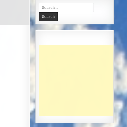
Search
for: