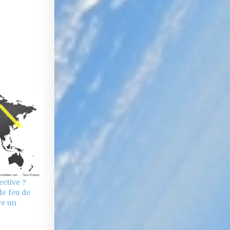
ctive ?
de feu de
re un