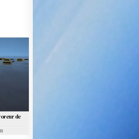
voreur de
10