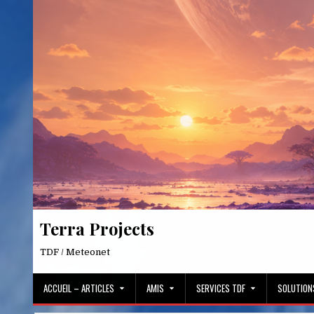
Skip
to
content
Terra Projects
TDF / Meteonet
ACCUEIL – ARTICLES
AMIS
SERVICES TDF
SOLUTION