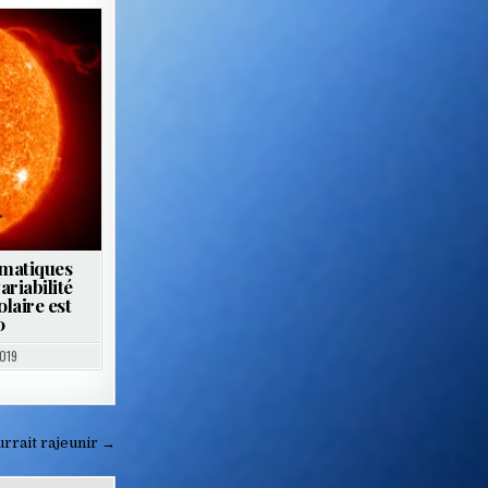
imatiques
ariabilité
laire est
0
019
rrait rajeunir →