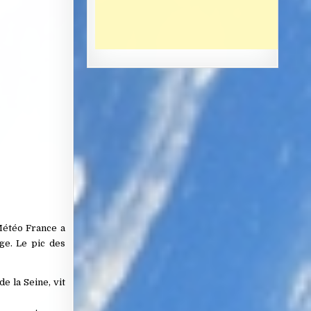
Météo France a
ge. Le pic des
e la Seine, vit