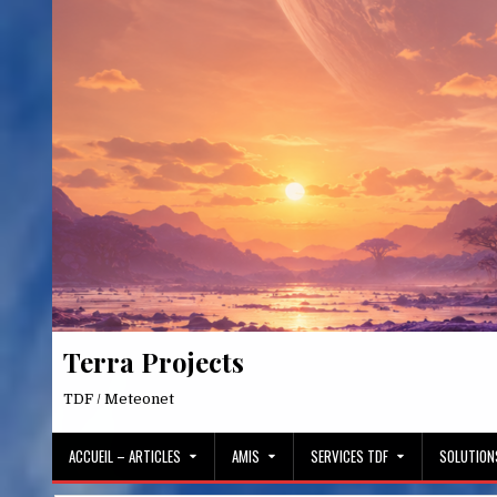
Skip
to
content
Terra Projects
TDF / Meteonet
ACCUEIL – ARTICLES
AMIS
SERVICES TDF
SOLUTION