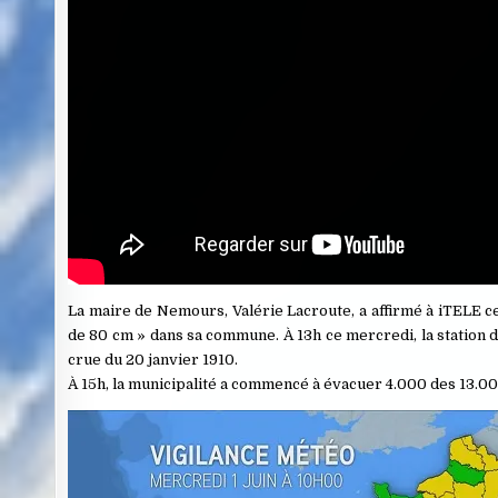
La maire de Nemours, Valérie Lacroute, a affirmé à iTELE ce
de 80 cm » dans sa commune. À 13h ce mercredi, la station de
crue du 20 janvier 1910.
À 15h, la municipalité a commencé à évacuer 4.000 des 13.000 