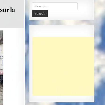
Search
sur la
for: