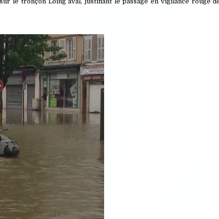
r le tronçon Loing aval, justifiant le passage en vigilance rouge d