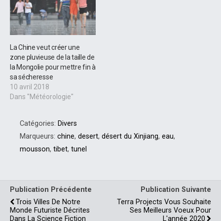
La Chine veut créer une
zone pluvieuse de la taille de
la Mongolie pour mettre fin à
sa sécheresse
10 avril 2018
Dans "Météorologie"
Catégories:
Divers
Marqueurs:
chine
,
desert
,
désert du Xinjiang
,
eau
,
mousson
,
tibet
,
tunel
Publication Précédente
Publication Suivante
Trois Villes De Notre
Terra Projects Vous Souhaite
Monde Futuriste Décrites
Ses Meilleurs Voeux Pour
Dans La Science Fiction
L'année 2020