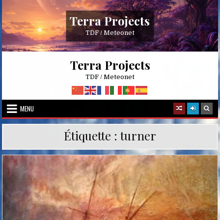
Skip
to
Terra Projects
content
TDF / Meteonet
Terra Projects
TDF / Meteonet
MENU
Étiquette :
turner
Posted
in