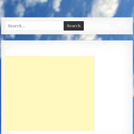
Search
for: