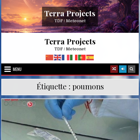
Skip
to
Terra Projects
content
TDF / Meteonet
Terra Projects
TDF / Meteonet
MENU
Étiquette :
poumons
Posted
in