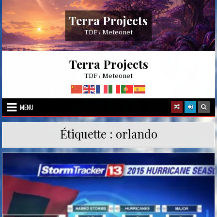
Skip
to
Terra Projects
content
TDF / Meteonet
Terra Projects
TDF / Meteonet
MENU
Étiquette :
orlando
Posted
in