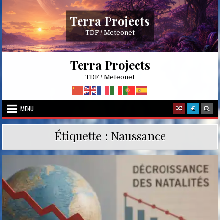
Skip
to
Terra Projects
content
TDF / Meteonet
Terra Projects
TDF / Meteonet
MENU
Étiquette :
Naussance
Posted
in