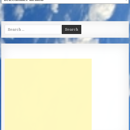
Search
for: