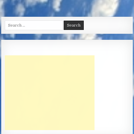
Search
for: