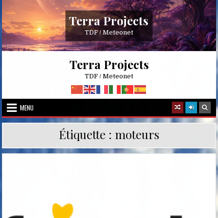
Skip
to
Terra Projects
content
TDF / Meteonet
Terra Projects
TDF / Meteonet
MENU
Étiquette :
moteurs
Posted
in