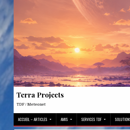
Skip
to
content
Terra Projects
TDF / Meteonet
ACCUEIL – ARTICLES
AMIS
SERVICES TDF
SOLUTION