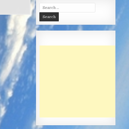
Search
for: