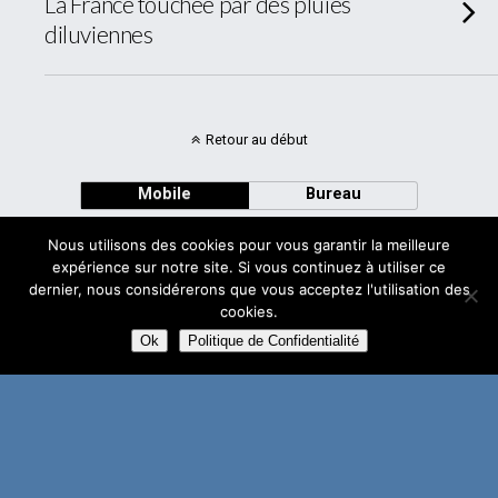
La France touchée par des pluies
diluviennes
Retour au début
Mobile
Bureau
Nous utilisons des cookies pour vous garantir la meilleure
expérience sur notre site. Si vous continuez à utiliser ce
dernier, nous considérerons que vous acceptez l'utilisation des
cookies.
Avec
WPtouch Mobile Suite for WordPress
Ok
Politique de Confidentialité