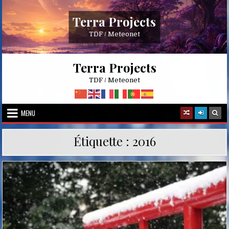
Skip
to
Terra Projects
content
TDF / Meteonet
Terra Projects
TDF / Meteonet
MENU
Étiquette :
2016
Posted
in